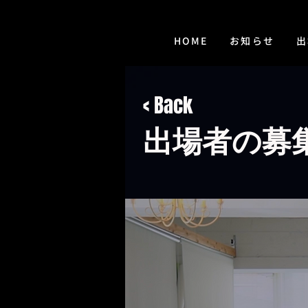
HOME
お知らせ
​
< Back
出場者の募