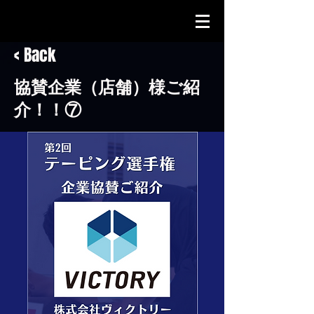
< Back
協賛企業（店舗）様ご紹
介！！⑦