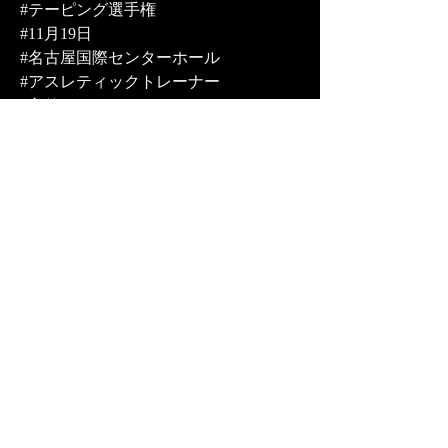
#テーピング選手権
#11月19日
#名古屋国際センターホール
#アスレティックトレーナー
#主催GOTOHARI
#協力RINGS
#ミューラージャパン株式会社
#SEVENBEAUTY株式式会社
#株式会社みかも
#湾岸コンサルティンググループ
#Vigor
#tepetecö
#SPOVERY
#星野税理士事務所
Previous
NEXT