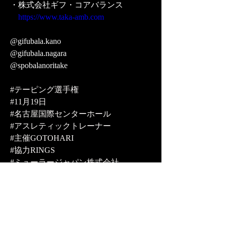
・株式会社ギフ・コアバランス
https://www.taka-amb.com
@gifubala.kano
@gifubala.nagara
@spobalanoritake
#テーピング選手権
#11月19日
#名古屋国際センターホール
#アスレティックトレーナー
#主催GOTOHARI
#協力RINGS
#ミューラージャパン株式会社
#SEVENBEAUTY株式式会社
#株式会社ヴィクトリー
#株式会社みかも
#星野税理士事務所
#湾岸コンサルティンググループ