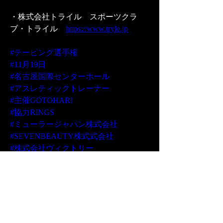
・株式会社トライル　スポーツクラ
ブ・トライル　
https://www.tryle.jp
#テーピング選手権
#11月19日
#名古屋国際センターホール
#アスレティックトレーナー
#主催GOTOHARI
#協力RINGS
#ミューラージャパン株式会社
#SEVENBEAUTY株式式会社
#株式会社ヴィクトリー
#株式会社みかも
#星野税理士事務所
#湾岸コンサルティンググループ
#tepeteco
#SPOVERY
#Vigor